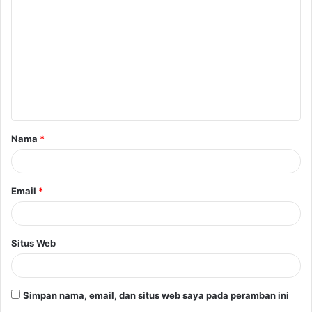
e
n
t
a
Nama
*
r
*
Email
*
Situs Web
Simpan nama, email, dan situs web saya pada peramban ini
untuk komentar saya berikutnya.