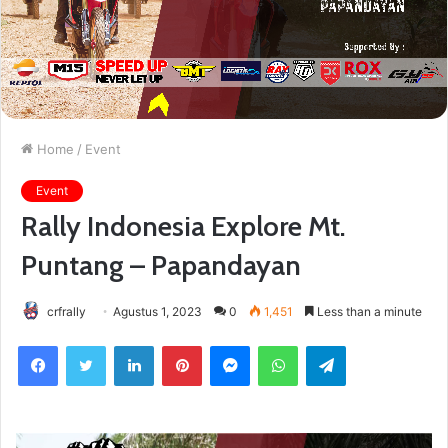
Home
/
Event
Event
Rally Indonesia Explore Mt.
Puntang – Papandayan
crfrally
Agustus 1, 2023
0
1,451
Less than a minute
Facebook
Twitter
LinkedIn
Pinterest
Messenger
WhatsApp
Telegram